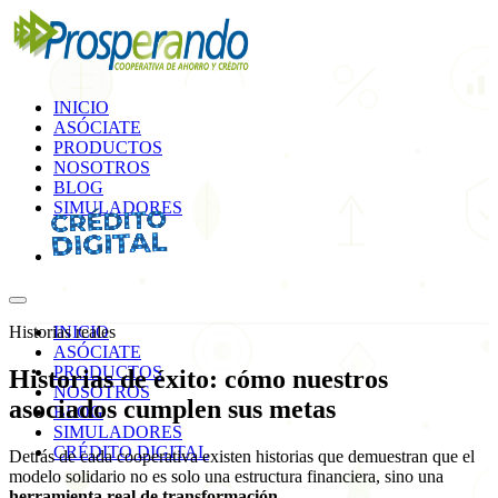
INICIO
ASÓCIATE
PRODUCTOS
NOSOTROS
BLOG
SIMULADORES
Historias reales
INICIO
ASÓCIATE
PRODUCTOS
Historias de éxito: cómo nuestros
NOSOTROS
asociados cumplen sus
metas
BLOG
SIMULADORES
CRÉDITO DIGITAL
Detrás de cada cooperativa existen historias que demuestran que el
modelo solidario no es solo una estructura financiera, sino una
herramienta real de transformación
.