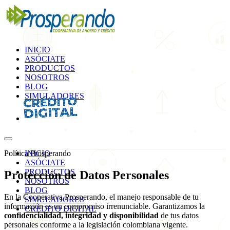
INICIO
ASÓCIATE
PRODUCTOS
NOSOTROS
BLOG
SIMULADORES
Política Prosperando
INICIO
ASÓCIATE
PRODUCTOS
Protección de
Datos Personales
NOSOTROS
BLOG
En la Cooperativa Prosperando, el manejo responsable de tu
SIMULADORES
información es un compromiso irrenunciable. Garantizamos la
CRÉDITO DIGITAL
confidencialidad, integridad y disponibilidad
de tus datos
personales conforme a la legislación colombiana vigente.