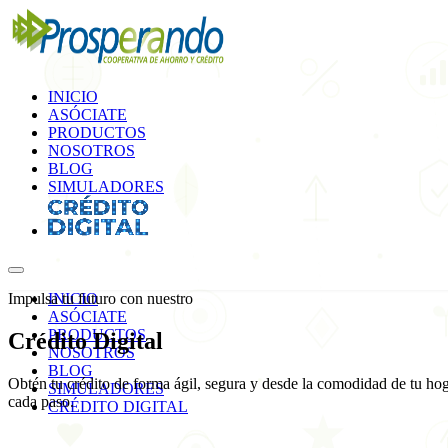
INICIO
ASÓCIATE
PRODUCTOS
NOSOTROS
BLOG
SIMULADORES
Impulsa tu futuro con nuestro
INICIO
ASÓCIATE
PRODUCTOS
Crédito
Digital
NOSOTROS
BLOG
Obtén tu crédito de forma ágil, segura y desde la comodidad de tu hog
SIMULADORES
cada paso.
CRÉDITO DIGITAL