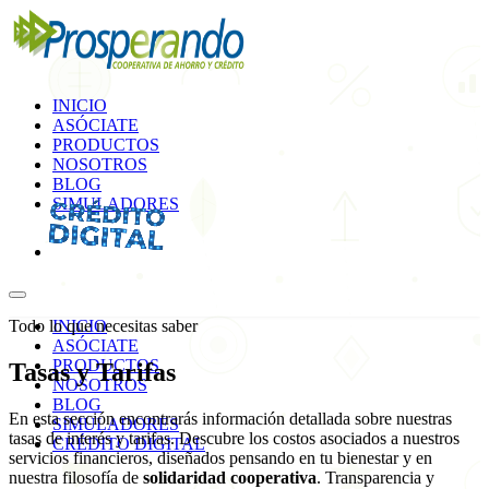
INICIO
ASÓCIATE
PRODUCTOS
NOSOTROS
BLOG
SIMULADORES
Todo lo que necesitas saber
INICIO
ASÓCIATE
PRODUCTOS
Tasas y
Tarifas
NOSOTROS
BLOG
En esta sección encontrarás información detallada sobre nuestras
SIMULADORES
tasas de interés y tarifas. Descubre los costos asociados a nuestros
CRÉDITO DIGITAL
servicios financieros, diseñados pensando en tu bienestar y en
nuestra filosofía de
solidaridad cooperativa
. Transparencia y