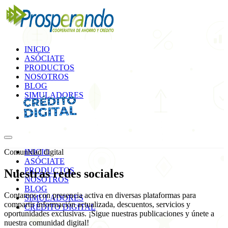
INICIO
ASÓCIATE
PRODUCTOS
NOSOTROS
BLOG
SIMULADORES
Comunidad digital
INICIO
ASÓCIATE
PRODUCTOS
Nuestras
redes sociales
NOSOTROS
BLOG
Contamos con presencia activa en diversas plataformas para
SIMULADORES
compartir información actualizada, descuentos, servicios y
CRÉDITO DIGITAL
oportunidades exclusivas. ¡Sigue nuestras publicaciones y únete a
nuestra comunidad digital!